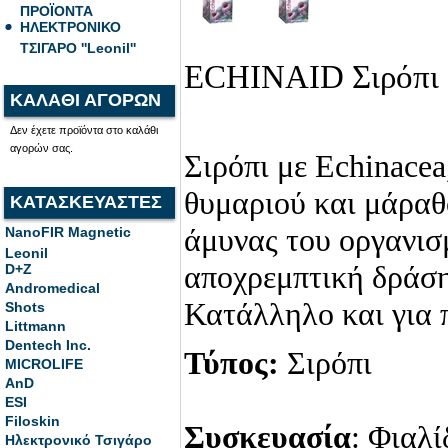
ΠΡΟΪΟΝΤΑ
ΗΛΕΚΤΡΟΝΙΚΟ
ΤΣΙΓΑΡΟ ''Leonil''
ECHINAID Σιρόπι
ΚΑΛΑΘΙ ΑΓΟΡΩΝ
Δεν έχετε προϊόντα στο καλάθι
αγορών σας.
Σιρόπι με Echinacea,
θυμαριού και μάραθο
ΚΑΤΑΣΚΕΥΑΣΤΕΣ
άμυνας του οργανισ
NanoFIR Magnetic
Leonil
αποχρεμπτική δράση
D+Z
Andromedical
Κατάλληλο και για 
Shots
Littmann
Dentech Inc.
Τύπος:
Σιρόπι
MICROLIFE
AnD
ESI
Filoskin
Συσκευασία
: Φιαλί
Ηλεκτρονικό Τσιγάρο