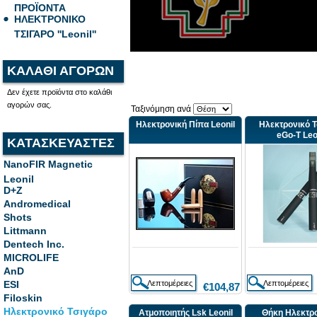
ΠΡΟΪΟΝΤΑ
ΗΛΕΚΤΡΟΝΙΚΟ
ΤΣΙΓΑΡΟ ''Leonil''
ΚΑΛΑΘΙ ΑΓΟΡΩΝ
Δεν έχετε προϊόντα στο καλάθι
αγορών σας.
Ταξινόμηση ανά
Hλεκτρονική Πίπα Leonil
Hλεκτρονικό 
eGo-T Leo
ΚΑΤΑΣΚΕΥΑΣΤΕΣ
NanoFIR Magnetic
Leonil
D+Z
Andromedical
Shots
Littmann
Dentech Inc.
MICROLIFE
AnD
ESI
€104,87
Filoskin
Ηλεκτρονικό Τσιγάρο
Ατμοποιητής Lsk Leonil
Θήκη Ηλεκτρ