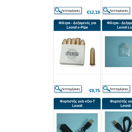
€12,19
Φίλτρα - Δεξαμενές για
Φίλτρα - Δεξαμ
Leonil e-Pipe
Leonil L
€9,75
Φορτιστής usb eGo-T
Φορτιστής us
Leonil
Leonil