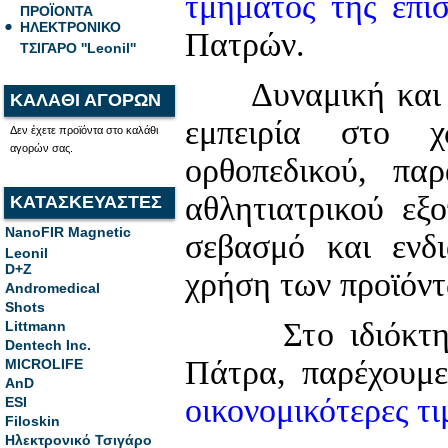
τμήματος της
επι
ΠΡΟΪΟΝΤΑ
ΗΛΕΚΤΡΟΝΙΚΟ
Πατρών.
ΤΣΙΓΑΡΟ ''Leonil''
Δυναμική και υπ
ΚΑΛΑΘΙ ΑΓΟΡΩΝ
εμπειρία στο χ
Δεν έχετε προϊόντα στο καλάθι
αγορών σας.
ορθοπεδικού, παρ
αθλητιατρικού εξο
ΚΑΤΑΣΚΕΥΑΣΤΕΣ
NanoFIR Magnetic
σεβασμό και ενδ
Leonil
D+Z
χρήση των προϊόντ
Andromedical
Shots
Στο ιδιόκτητο 
Littmann
Dentech Inc.
Πάτρα, παρέχουμ
MICROLIFE
AnD
οικονομικότερες τι
ESI
Filoskin
Ηλεκτρονικό Τσιγάρο