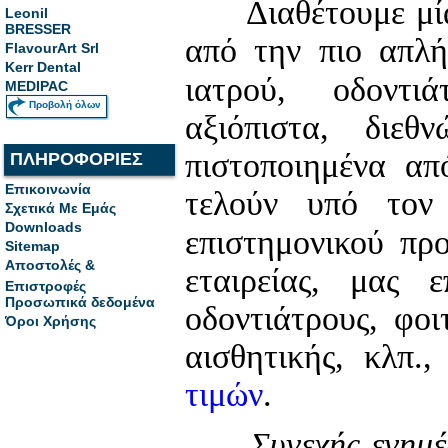
Διαθέτουμε μία 
Leonil
BRESSER
από την πιο απλή
FlavourArt Srl
Kerr Dental
ιατρού, οδοντι
MEDIPAC
Προβολή όλων
αξιόπιστα, διεθ
πιστοποιημένα από
ΠΛΗΡΟΦΟΡΙΕΣ
Επικοινωνία
τελούν υπό τον 
Σχετικά Με Εμάς
Downloads
επιστημονικού πρ
Sitemap
Αποστολές &
εταιρείας, μας 
Επιστροφές
Προσωπικά δεδομένα
οδοντιάτρους, φοι
Όροι Χρήσης
αισθητικής, κλπ.,
τιμών
.
Συνεχής ενημέ